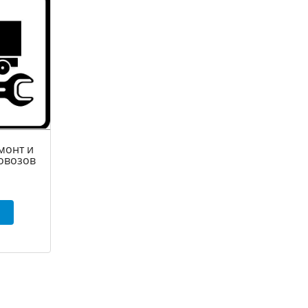
монт и
овозов