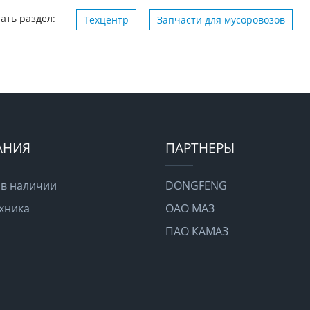
ать раздел:
Техцентр
Запчасти для мусоровозов
АНИЯ
ПАРТНЕРЫ
 в наличии
DONGFENG
хника
ОАО МАЗ
ПАО КАМАЗ