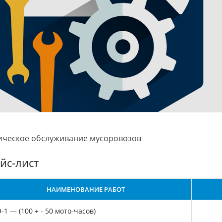
ическое обслуживание мусоровозов
йс-лист
выставке Wasma 2024
Участие в выставке Wasma 2024
НАИМЕНОВАНИЕ РАБОТ
-1 — (100 + - 50 мото-часов)