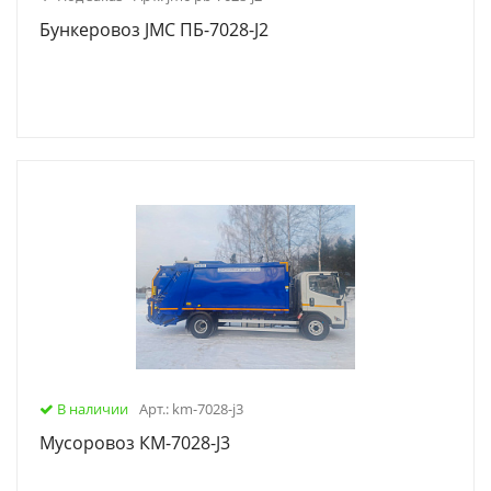
Бункеровоз JMC ПБ-7028-J2
В наличии
Арт.: km-7028-j3
Мусоровоз КМ-7028-J3