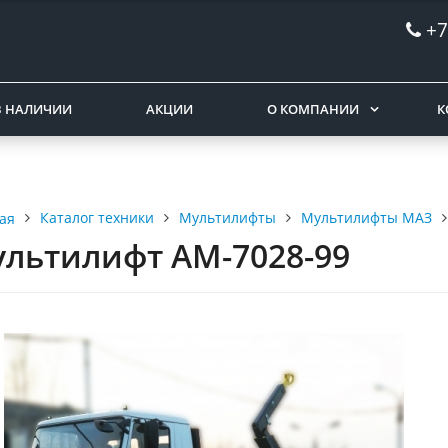
+7
В НАЛИЧИИ
АКЦИИ
О КОМПАНИИ
К
Каталог техники
Мультилифты
Мультилифты МАЗ
ая
льтилифт АМ-7028-99