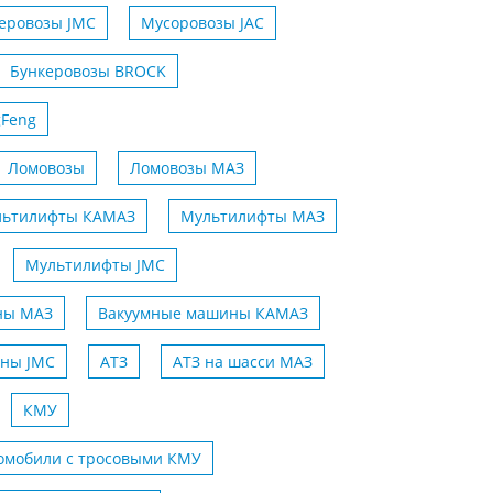
еровозы JMC
Мусоровозы JAC
Бункеровозы BROCK
gFeng
Ломовозы
Ломовозы МАЗ
льтилифты КАМАЗ
Мультилифты МАЗ
Мультилифты JMC
ны МАЗ
Вакуумные машины КАМАЗ
ны JMC
АТЗ
АТЗ на шасси MАЗ
КМУ
омобили с тросовыми КМУ